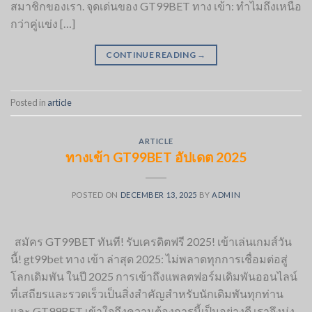
สมาชิกของเรา. จุดเด่นของ GT99BET ทาง เข้า: ทำไมถึงเหนือ
กว่าคู่แข่ง […]
CONTINUE READING
→
Posted in
article
ARTICLE
ทางเข้า GT99BET อัปเดต 2025
POSTED ON
DECEMBER 13, 2025
BY
ADMIN
สมัคร GT99BET ทันที! รับเครดิตฟรี 2025! เข้าเล่นเกมส์วัน
นี้! gt99bet ทาง เข้า ล่าสุด 2025: ไม่พลาดทุกการเชื่อมต่อสู่
โลกเดิมพัน ในปี 2025 การเข้าถึงแพลตฟอร์มเดิมพันออนไลน์
ที่เสถียรและรวดเร็วเป็นสิ่งสำคัญสำหรับนักเดิมพันทุกท่าน
และ GT99BET เข้าใจถึงความต้องการนี้เป็นอย่างดี เราจึงมุ่ง