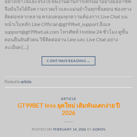
อย่างเข้าใจและจริงใจ ทีมงานผ่านการเทรนมาอย่างมืออาชีพ
จึงมั่นใจได้ถึงความรวดเร็วและแม่นยำในทุกขั้นตอน ช่องทาง
ติดต่อหลากหลาย ครอบคลุมทุกความต้องการ Live Chat บน
หน้าเว็บหลัก Line Official @gt99bet_support อีเมล
support@gt99bet.uk.com โทรศัพท์ Hotline 24 ชั่วโมง ดูขั้น
ตอนยืนยันตัวตน วิธีติดต่อผ่าน Line และ Live Chat อย่าง
ละเอียด […]
CONTINUE READING
→
Posted in
article
ARTICLE
GT99BET Into ยุคใหม่ เดิมพันแตกง่าย ปี
2026
POSTED ON
FEBRUARY 14, 2026
BY
ADMIN