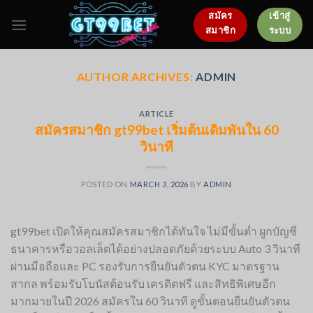
Skip
สมัคร
เข้าสู่
to
สมาชิก
ระบบ
content
AUTHOR ARCHIVES:
ADMIN
ARTICLE
สมัครสมาชิก gt99bet เริ่มต้นเดิมพันใน 60
วินาที
POSTED ON
MARCH 3, 2026
BY
ADMIN
gt99bet เปิดให้คุณสมัครสมาชิกได้ทันใจ ไม่มีขั้นต่ำ ผูกบัญชี
ธนาคารหรือวอลเล็ตได้อย่างปลอดภัยด้วยระบบ Auto 3 วินาที
ผ่านมือถือและ PC รองรับการยืนยันตัวตน KYC มาตรฐาน
สากล พร้อมรับโบนัสต้อนรับ เครดิตฟรี และสิทธิพิเศษอีก
มากมายในปี 2026 สมัครใน 60 วินาที ดูขั้นตอนยืนยันตัวตน