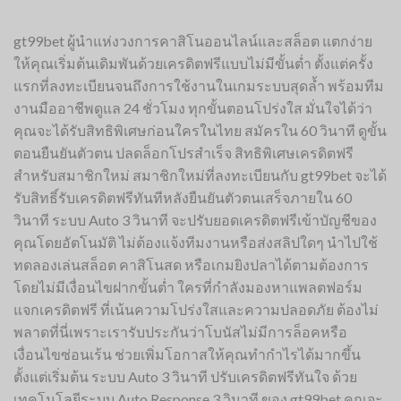
gt99bet ผู้นำแห่งวงการคาสิโนออนไลน์และสล็อต แตกง่าย
ให้คุณเริ่มต้นเดิมพันด้วยเครดิตฟรีแบบไม่มีขั้นต่ำ ตั้งแต่ครั้ง
แรกที่ลงทะเบียนจนถึงการใช้งานในเกมระบบสุดล้ำ พร้อมทีม
งานมืออาชีพดูแล 24 ชั่วโมง ทุกขั้นตอนโปร่งใส มั่นใจได้ว่า
คุณจะได้รับสิทธิพิเศษก่อนใครในไทย สมัครใน 60 วินาที ดูขั้น
ตอนยืนยันตัวตน ปลดล็อกโปรสำเร็จ สิทธิพิเศษเครดิตฟรี
สำหรับสมาชิกใหม่ สมาชิกใหม่ที่ลงทะเบียนกับ gt99bet จะได้
รับสิทธิ์รับเครดิตฟรีทันทีหลังยืนยันตัวตนเสร็จภายใน 60
วินาที ระบบ Auto 3 วินาที จะปรับยอดเครดิตฟรีเข้าบัญชีของ
คุณโดยอัตโนมัติ ไม่ต้องแจ้งทีมงานหรือส่งสลิปใดๆ นำไปใช้
ทดลองเล่นสล็อต คาสิโนสด หรือเกมยิงปลาได้ตามต้องการ
โดยไม่มีเงื่อนไขฝากขั้นต่ำ ใครที่กำลังมองหาแพลตฟอร์ม
แจกเครดิตฟรี ที่เน้นความโปร่งใสและความปลอดภัย ต้องไม่
พลาดที่นี่เพราะเรารับประกันว่าโบนัสไม่มีการล็อคหรือ
เงื่อนไขซ่อนเร้น ช่วยเพิ่มโอกาสให้คุณทำกำไรได้มากขึ้น
ตั้งแต่เริ่มต้น ระบบ Auto 3 วินาที ปรับเครดิตฟรีทันใจ ด้วย
เทคโนโลยีระบบ Auto Response 3 วินาที ของ gt99bet คุณจะ