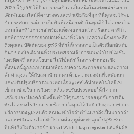
2025 นี้ ‘gt99‘ ได้รับการยอมรับว่าเป็นหนึ่งในแพลตฟอร์มการ
เดิมพันออนไลน์ที่ครบวงจรและน่าเชื่อถือที่สุด ที่นี่คุณจะได้พบ
กับประสบการณ์การเดิมพันที่เหนือระดับในทุกมิติ ไม่ว่าจะเป็น
เกมสล็อตที่ ‘แตกง่าย‘ พร้อมแจ็คพอตก้อนโต หรือเกมคาสิโน
สดที่ถ่ายทอดตรงจากบ่อนชั้นนำทั่วโลก บทความนี้จะเจาะลึก
ถึงคุณสมบัติเด่นของ gt99 ที่ทำให้เรากลายเป็นตัวเลือกอันดับ
ต้นๆ ของนักเดิมพันทั่วประเทศ รวมถึงการแนะนำโปรโมชั่น
‘เครดิตฟรี‘ และนโยบาย ‘ไม่มีขั้นต่ำ‘ ในการฝากถอน ซึ่ง
ทั้งหมดนี้ถูกออกแบบมาเพื่อมอบความสะดวกสบายและความ
คุ้มค่าสูงสุดให้กับสมาชิกทุกคน ด้วยความมุ่งมั่นที่จะพัฒนา
และปรับปรุงบริการอย่างต่อเนื่อง gt99 ได้นำเทคโนโลยี AI
เข้ามาช่วยในการวิเคราะห์และปรับปรุงระบบให้มีความ
เสถียรและปลอดภัยยิ่งขึ้น ทำให้คุณสามารถสนุกกับการเดิม
พันได้อย่างไร้กังวล เราเชื่อว่าเมื่อคุณได้สัมผัสกับคุณภาพและ
บริการของ gt99 แล้ว คุณจะเข้าใจว่าทำไมเราถึงเป็นมากกว่า
แค่เว็บพนันออนไลน์ทั่วไป แต่คือคู่หูที่จะพาคุณไปสู่ชัยชนะ
ที่แท้จริง ไม่ต้องรอช้า มา GT99BET login register และสัมผัส